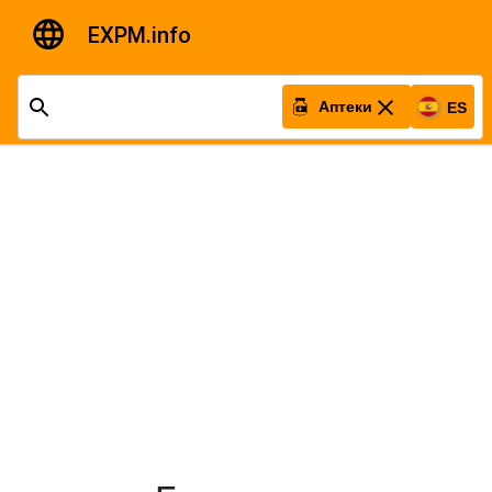
EXPM.info
Аптеки
ES