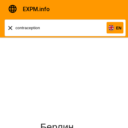
EXPM.info
EN
Берлин