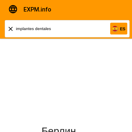
EXPM.info
ES
Берлин