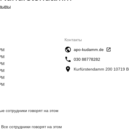
ЗЫВЫ
Контакты
apo-kudamm.de
 PM
 PM
030 88778282
 PM
Kurfürstendamm 200 10719 B
 PM
 PM
 PM
ые сотрудники говорят на этом
 Все сотрудники говорят на этом