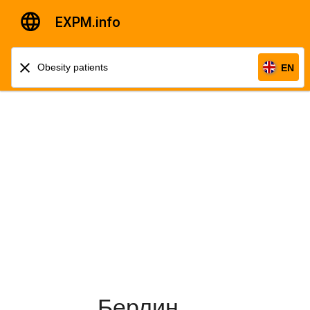
EXPM.info
EN
Берлин