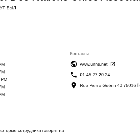
ТУТ БЫЛ
Контакты
www.unns.net
 PM
 PM
01 45 27 20 24
0 PM
Rue Pierre Guérin 40 75016 Î
 PM
 PM
которые сотрудники говорят на