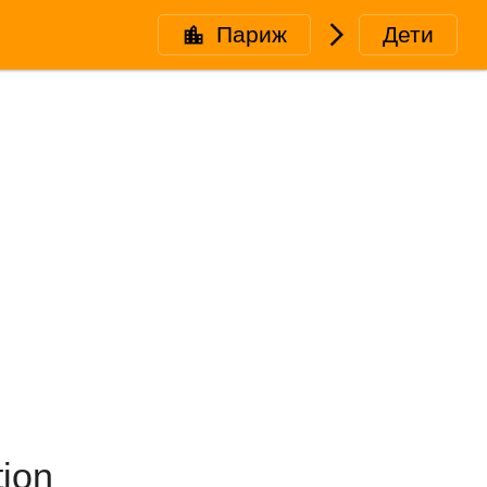
Париж
🮥
Дети
tion