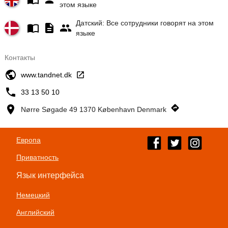
этом языке
Датский: Все сотрудники говорят на этом
языке
Контакты
www.tandnet.dk
33 13 50 10
Nørre Søgade 49 1370 København Denmark
Европа
Приватность
Язык интерфейса
Немецкий
Английский