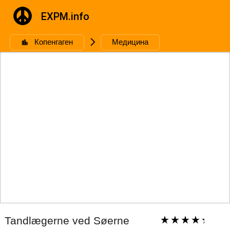
EXPM.info
Копенгаген
🮥
Медицина
Tandlægerne ved Søerne