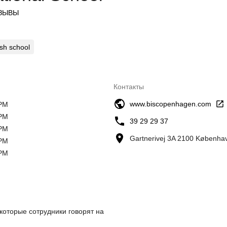
ЗЫВЫ
sh school
Контакты
www.biscopenhagen.com
 PM
 PM
39 29 29 37
 PM
Gartnerivej 3A 2100 Københ
 PM
 PM
которые сотрудники говорят на